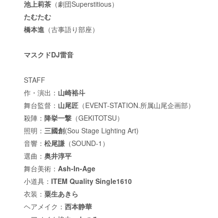
池上莉茶
（劇団Superstitious）
たむたむ
橋本進
（古事語り部座）
マスクドDJ雷音
STAFF
作・演出：
山崎裕斗
舞台監督：
山尾匠
（EVENT-STATION.所属山尾企画部）
殺陣：
降挙一撃
（GEKITOTSU）
照明：
三國創
(Sou Stage Lighting Art)
音響：
松尾謙
（SOUND-1）
選曲：
奥井淳平
舞台美術：
Ash-In-Age
小道具：
ITEM Quality Single1610
衣装：
粟生あきら
ヘアメイク：
西本静華