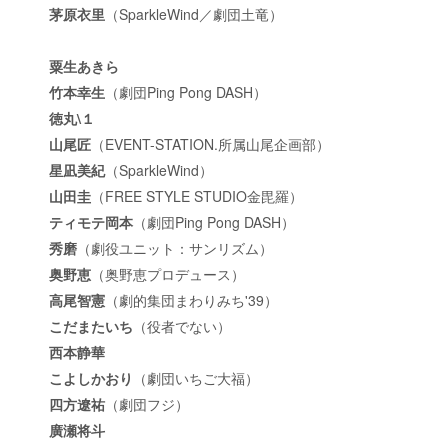
茅原衣里
（SparkleWind／劇団土竜）
粟生あきら
竹本幸生
（劇団Ping Pong DASH）
徳丸\１
山尾匠
（EVENT-STATION.所属山尾企画部）
星凪美紀
（SparkleWind）
山田圭
（FREE STYLE STUDIO金毘羅）
ティモテ岡本
（劇団Ping Pong DASH）
秀磨
（劇役ユニット：サンリズム）
奥野恵
（奥野恵プロデュース）
高尾智憲
（劇的集団まわりみち'39）
こだまたいち
（役者でない）
西本静華
こよしかおり
（劇団いちご大福）
四方遼祐
（劇団フジ）
廣瀬将斗