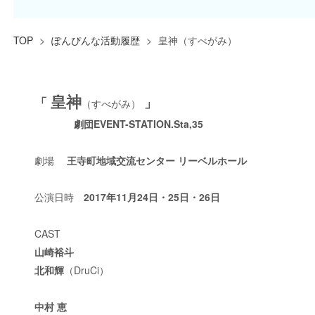
TOP
>
ぽんぴんな活動履歴
>
皇神（すべがみ）
皇神
「
」
（すべがみ）
劇団EVENT-STATION.Sta,35
劇場
王寺町地域交流センター リーベルホール
公演日時
2017年11月24日・25日・26日
CAST
山崎裕斗
北和輝
（DruCi）
中村 恵