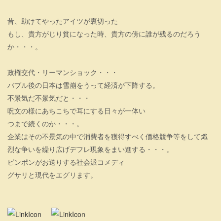
昔、助けてやったアイツが裏切った
もし、貴方がじり貧になった時、貴方の傍に誰が残るのだろう
か・・・。
政権交代・リーマンショック・・・
バブル後の日本は雪崩をうって経済が下降する。
不景気だ不景気だと・・・
呪文の様にあちこちで耳にする日々が一体い
つまで続くのか・・・。
企業はその不景気の中で消費者を獲得すべく価格競争等をして熾
烈な争いを繰り広げデフレ現象をまい進する・・・。
ピンポンがお送りする社会派コメディ
グサリと現代をエグリます。