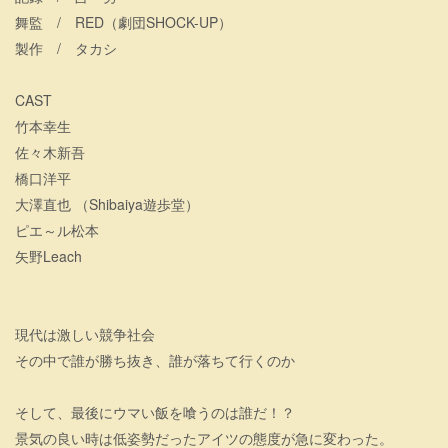
舞監 / RED（劇団SHOCK-UP）
製作 / タカシ
CAST
竹本幸生
佐々木新吾
橋口洋平
大澤直也 （Shibaiya遊歩堂）
ピエ～ル松本
矢野Leach
現代は激しい競争社会
その中で誰が勝ち抜き、誰が落ちて行くのか
そして、最後にウマい飯を喰うのは誰だ！？
景気の良い時は低姿勢だったアイツの態度が急に変わった。