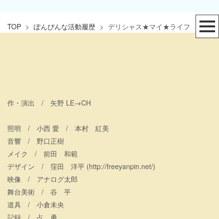
TOP
>
ぽんぴんな活動履歴
>
デリシャス★マイ★ライフ
作・演出 / 矢野 LE→CH
照明 / 小西 愛 / 本村 紅美
音響 / 野口正樹
メイク / 前田 和範
デザイン / 窪田 洋平 (http://freeyanpin.net/)
映像 / アナログ太郎
舞台美術 / 谷 平
道具 / 小倉未央
記録 / 占 勇